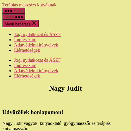
Ugrás
Terápiás masszázs kutyáknak
a
Menü
tartalomhoz
Menü
Menü bezárása
Jogi nyilatkozat és ÁSZF
Impresszum
Adatvédelmi irányelvek
Elérhetőségek
Jogi nyilatkozat és ÁSZF
Impresszum
Adatvédelmi irányelvek
Elérhetőségek
Nagy Judit
Üdvözöllek honlapomon!
Nagy Judit vagyok, kutyaoktató, gyógymasszőr és terápiás
kutyamasszőr.