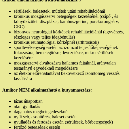
sérülések, balesetek, műtétek utáni rehabilitációnál
krónikus mozgásszervi betegségek kezelésénél (csípő-, és
könyökízületi diszplázia, bambuszgerinc, porckorongsérv,
CEC)
bizonyos neurológiai kórképek rehabilitációjánál (agyvérzés,
részleges vagy teljes idegbénulás)
krónikus reumatológiai kórképnél (arthrosisok)
sporttevékenység esetén az izomzat teljesítőképességének
fokozására, bemelegítésre, levezetésre, mikro sérülések
kezelésére
mozgásszervi elváltozásra hajlamos fajtáknál, aránytalan
testarányú egyedeknél megelőzésre
az életkor előrehaladtával bekövetkező izomtömeg vesztés
lassítására
Amikor NEM alkalmazható a kutyamasszázs:
lázas állapotban
akut gyulladás
daganatos megbetegedéseknél
nyílt seb, csonttörés, baleset esetén
gyulladás és fertőzés esetén (sérülések, bőrbetegségek)
fertőző betegségek esetén