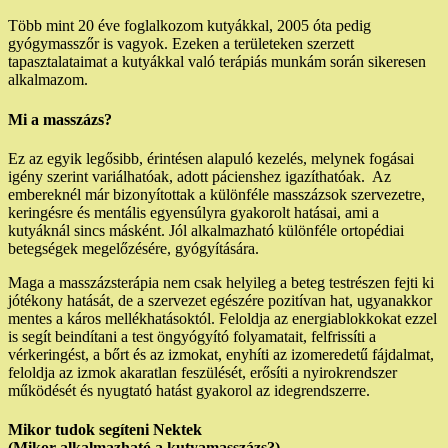
Több mint 20 éve foglalkozom kutyákkal, 2005 óta pedig
gyógymasszőr is vagyok. Ezeken a területeken szerzett
tapasztalataimat a kutyákkal való terápiás munkám során sikeresen
alkalmazom.
Mi a masszázs?
Ez az egyik legősibb, érintésen alapuló kezelés, melynek fogásai
igény szerint variálhatóak, adott pácienshez igazíthatóak. Az
embereknél már bizonyítottak a különféle masszázsok szervezetre,
keringésre és mentális egyensúlyra gyakorolt hatásai, ami a
kutyáknál sincs másként. Jól alkalmazható különféle ortopédiai
betegségek megelőzésére, gyógyítására.
Maga a masszázsterápia nem csak helyileg a beteg testrészen fejti ki
jótékony hatását, de a szervezet egészére pozitívan hat, ugyanakkor
mentes a káros mellékhatásoktól. Feloldja az energiablokkokat ezzel
is segít beindítani a test öngyógyító folyamatait, felfrissíti a
vérkeringést, a bőrt és az izmokat, enyhíti az izomeredetű fájdalmat,
feloldja az izmok akaratlan feszülését, erősíti a nyirokrendszer
működését és nyugtató hatást gyakorol az idegrendszerre.
Mikor tudok segíteni Nektek
(Mikor alkalmazható a kutyamasszázs?)