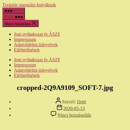
Ugrás
Terápiás masszázs kutyáknak
a
Menü
tartalomhoz
Menü
Menü bezárása
Jogi nyilatkozat és ÁSZF
Impresszum
Adatvédelmi irányelvek
Elérhetőségek
Jogi nyilatkozat és ÁSZF
Impresszum
Adatvédelmi irányelvek
Elérhetőségek
cropped-2Q9A9109_SOFT-7.jpg
Bejegyzés
Szerző:
Detti
szerzője
Bejegyzés
2020-05-13
dátuma
a(z)
Nincs hozzászólás
cropped-
2Q9A9109_SOFT-
7.jpg